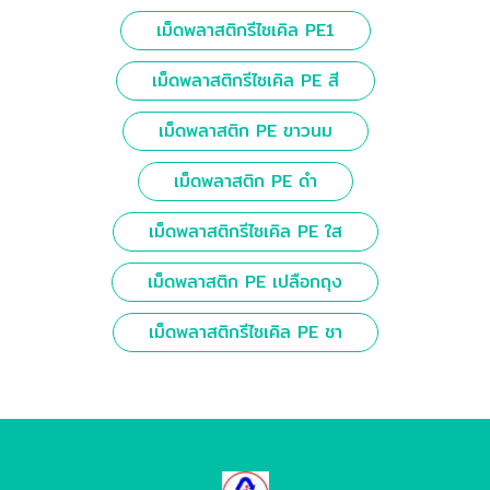
เม็ดพลาสติกรีไซเคิล PE1
เม็ดพลาสติกรีไซเคิล PE สี
เม็ดพลาสติก PE ขาวนม
เม็ดพลาสติก PE ดำ
เม็ดพลาสติกรีไซเคิล PE ใส
เม็ดพลาสติก PE เปลือกถุง
เม็ดพลาสติกรีไซเคิล PE ชา