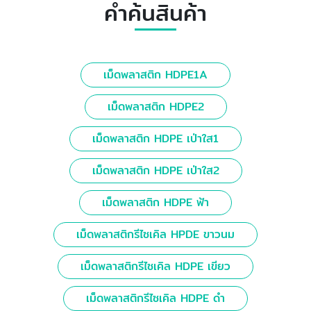
คำค้นสินค้า
เม็ดพลาสติก HDPE1A
เม็ดพลาสติก HDPE2
เม็ดพลาสติก HDPE เป่าใส1
เม็ดพลาสติก HDPE เป่าใส2
เม็ดพลาสติก HDPE ฟ้า
เม็ดพลาสติกรีไซเคิล HPDE ขาวนม
เม็ดพลาสติกรีไซเคิล HDPE เขียว
เม็ดพลาสติกรีไซเคิล HDPE ดำ